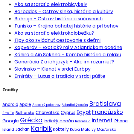
Ako sa starať o elektrobicykel?
Barbados – Ostrov slnka, histórie a kultúry
Bahrajn – Ostrov histórie a súčasnosti
Tunisko – Krajina bohatej histórie a príbehov
Ako sa starať o elektrokolobežku?
Tipy ako zvládnuť cestovanie s deťmi
Kapverdy – Exotický raj v Atlantickom oceáne
Káhira a Ain Sokhna – Kombo histórie a relaxu
Generácia Z a ich jazyk – Ako im rozumieť?
Slovinsko – Klenot v srdci Európy
Emiráty – Luxus a tradícia v srdci púšte
Značky
Bratislava
Android
Apple
Arabský polostrov
Atlantický oceán
Francúzsko
Egypt
Chorvátsko
Cyprus
Bulharsko
Brazília
Grécko
Internet
Google
Indický oceán
iPhone
Indonézia
Karibik
Jadran
Kokteily
Island
Kuba
Maldivy
Maďarsko