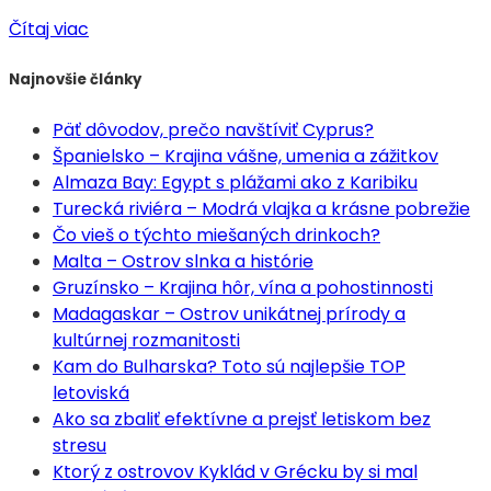
Čítaj viac
Najnovšie články
Päť dôvodov, prečo navštíviť Cyprus?
Španielsko – Krajina vášne, umenia a zážitkov
Almaza Bay: Egypt s plážami ako z Karibiku
Turecká riviéra – Modrá vlajka a krásne pobrežie
Čo vieš o týchto miešaných drinkoch?
Malta – Ostrov slnka a histórie
Gruzínsko – Krajina hôr, vína a pohostinnosti
Madagaskar – Ostrov unikátnej prírody a
kultúrnej rozmanitosti
Kam do Bulharska? Toto sú najlepšie TOP
letoviská
Ako sa zbaliť efektívne a prejsť letiskom bez
stresu
Ktorý z ostrovov Kyklád v Grécku by si mal