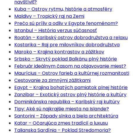
navštíviť?
Kuba – Ostrov rytmu, histórie a atmosféry
Maldivy – Tropický raj na Zemi
Prečo sú príliv a odliv v Egypte fenoménom?
Istanbul – História verzus súčasnosť
Roatán – Karibský ostrov dobrodružstva a relaxu
Kostarika – Raj pre milovníkov dobrodružstva
Maroko – Krajina kontrastov a zážitkov
Srbsko – Skrytý poklad Balkánu plný histórie
Február ideálnym časom na objavovanie miest?
Maurícius – Ostrov farieb a kultúrnej rozmanitosti
Cestovanie za zimnými zážitkami
Egypt – Krajina bohatých pamiatok plnej histórie
Zanzibar – Exotický ostrov plný histórie a kultúry
Dominikánska republika – Karibský raj kultúry
Tipy: Aké sú najkrajšie miesta na Islande?
Santorini – Západy slnka a biela architektúra
Katar – Očarujúca zmes tradícií a luxusu
Talianska Sardínia – Poklad Stredomoria?