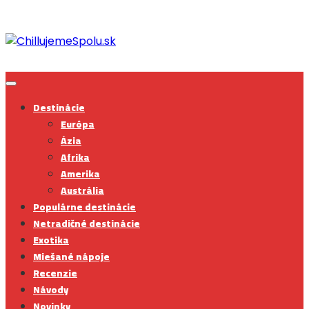
Skip
to
content
Destinácie
Európa
Ázia
Afrika
Amerika
Austrália
Populárne destinácie
Netradičné destinácie
Exotika
Miešané nápoje
Recenzie
Návody
Novinky