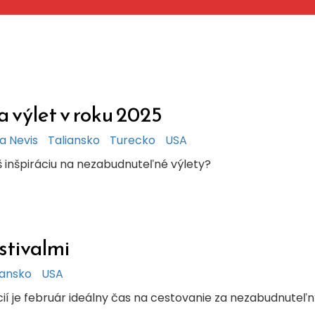
 výlet v roku 2025
 a Nevis
Taliansko
Turecko
USA
š inšpiráciu na nezabudnuteľné výlety?
stivalmi
iansko
USA
ícií je február ideálny čas na cestovanie za nezabudnuteľ