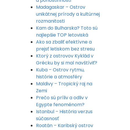
a pohostinnosti
Madagaskar – Ostrov
unikátnej prírody a kultúrnej
rozmanitosti
Kam do Bulharska? Toto sú
najlepšie TOP letoviská
Ako sa zbaliť efektívne a
prejsť letiskom bez stresu
Ktorý z ostrovov Kyklád v
Grécku by si mal navštíviť?
Kuba – Ostrov rytmu,
histórie a atmosféry
Maldivy – Tropický raj na
Zemi
Prečo sú príliv a odliv v
Egypte fenoménom?
Istanbul – História verzus
súčasnosť
Roatán – Karibský ostrov