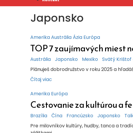
Japonsko
Amerika
Austrália
Ázia
Európa
TOP 7 zaujímavých miest na
Austrália
Japonsko
Mexiko
Svätý Krištof
Plánuješ dobrodružstvo v roku 2025 a hľadá
Čítaj viac
Amerika
Európa
Cestovanie za kultúrou a fe
Brazília
Čína
Francúzsko
Japonsko
Tal
Pre milovníkov kultúry, hudby, tanca a trad
zážitkami.