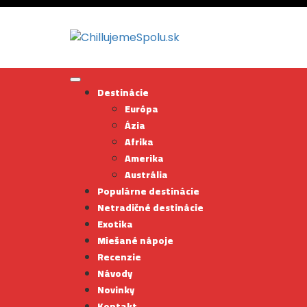
Skip
to
content
Destinácie
Európa
Ázia
Afrika
Amerika
Austrália
Populárne destinácie
Netradičné destinácie
Exotika
Miešané nápoje
Recenzie
Návody
Novinky
Kontakt