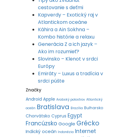
Tipy ako zvládnuť
cestovanie s deťmi
Kapverdy – Exotický raj v
Atlantickom oceáne
Káhira a Ain Sokhna –
Kombo histórie a relaxu
Generácia Z a ich jazyk –
Ako im rozumieť?
Slovinsko – Klenot v srdci
Európy
Emiráty – Luxus a tradícia v
srdci púšte
Značky
Android
Apple
Arabský polostrov
Atlantický
Bratislava
Bulharsko
oceán
Brazília
Egypt
Chorvátsko
Cyprus
Grécko
Francúzsko
Google
Internet
Indický oceán
Indonézia