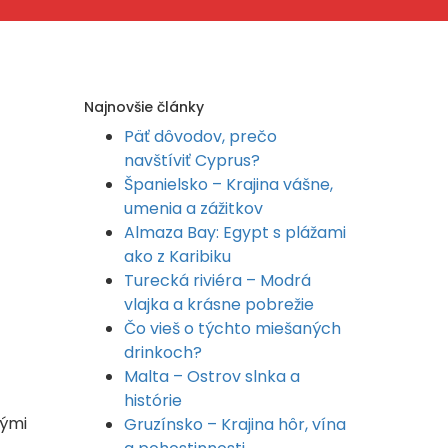
Najnovšie články
Päť dôvodov, prečo
navštíviť Cyprus?
Španielsko – Krajina vášne,
umenia a zážitkov
Almaza Bay: Egypt s plážami
ako z Karibiku
Turecká riviéra – Modrá
vlajka a krásne pobrežie
Čo vieš o týchto miešaných
drinkoch?
Malta – Ostrov slnka a
histórie
nými
Gruzínsko – Krajina hôr, vína