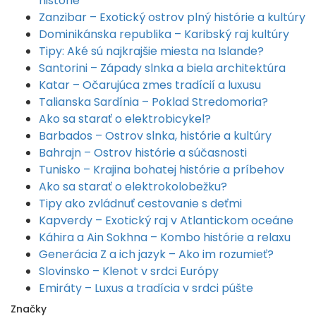
histórie
Zanzibar – Exotický ostrov plný histórie a kultúry
Dominikánska republika – Karibský raj kultúry
Tipy: Aké sú najkrajšie miesta na Islande?
Santorini – Západy slnka a biela architektúra
Katar – Očarujúca zmes tradícií a luxusu
Talianska Sardínia – Poklad Stredomoria?
Ako sa starať o elektrobicykel?
Barbados – Ostrov slnka, histórie a kultúry
Bahrajn – Ostrov histórie a súčasnosti
Tunisko – Krajina bohatej histórie a príbehov
Ako sa starať o elektrokolobežku?
Tipy ako zvládnuť cestovanie s deťmi
Kapverdy – Exotický raj v Atlantickom oceáne
Káhira a Ain Sokhna – Kombo histórie a relaxu
Generácia Z a ich jazyk – Ako im rozumieť?
Slovinsko – Klenot v srdci Európy
Emiráty – Luxus a tradícia v srdci púšte
Značky