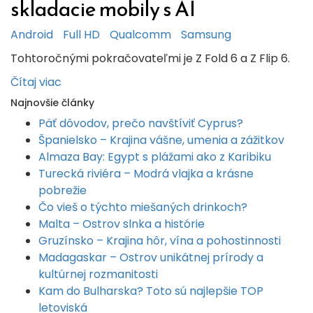
skladacie mobily s AI
Android
Full HD
Qualcomm
Samsung
Tohtoročnými pokračovateľmi je Z Fold 6 a Z Flip 6.
Čítaj viac
Najnovšie články
Päť dôvodov, prečo navštíviť Cyprus?
Španielsko – Krajina vášne, umenia a zážitkov
Almaza Bay: Egypt s plážami ako z Karibiku
Turecká riviéra – Modrá vlajka a krásne
pobrežie
Čo vieš o týchto miešaných drinkoch?
Malta – Ostrov slnka a histórie
Gruzínsko – Krajina hôr, vína a pohostinnosti
Madagaskar – Ostrov unikátnej prírody a
kultúrnej rozmanitosti
Kam do Bulharska? Toto sú najlepšie TOP
letoviská