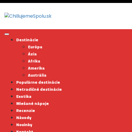
Skip
to
content
Destinácie
Európa
Ázia
Afrika
Amerika
Austrália
Populárne destinácie
Netradičné destinácie
Exotika
Miešané nápoje
Recenzie
Návody
Novinky
Kontakt