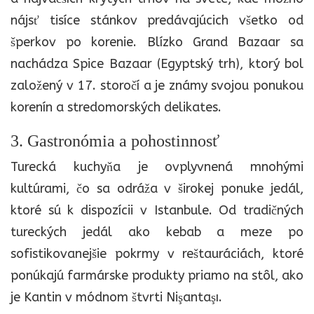
nájsť tisíce stánkov predávajúcich všetko od
šperkov po korenie. Blízko Grand Bazaar sa
nachádza Spice Bazaar (Egyptský trh), ktorý bol
založený v 17. storočí a je známy svojou ponukou
korenín a stredomorských delikates.
3. Gastronómia a pohostinnosť
Turecká kuchyňa je ovplyvnená mnohými
kultúrami, čo sa odráža v širokej ponuke jedál,
ktoré sú k dispozícii v Istanbule. Od tradičných
tureckých jedál ako kebab a meze po
sofistikovanejšie pokrmy v reštauráciách, ktoré
ponúkajú farmárske produkty priamo na stôl, ako
je Kantin v módnom štvrti Nişantaşı.