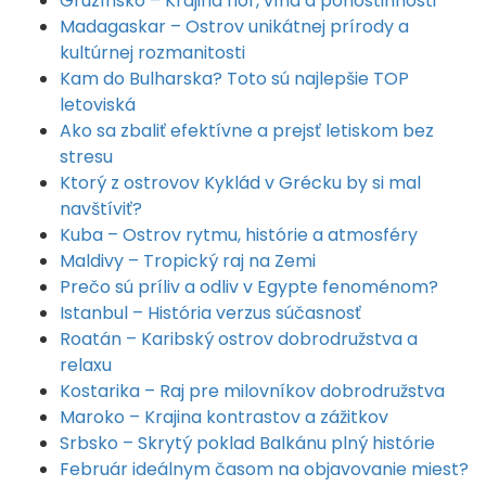
Gruzínsko – Krajina hôr, vína a pohostinnosti
Madagaskar – Ostrov unikátnej prírody a
kultúrnej rozmanitosti
Kam do Bulharska? Toto sú najlepšie TOP
letoviská
Ako sa zbaliť efektívne a prejsť letiskom bez
stresu
Ktorý z ostrovov Kyklád v Grécku by si mal
navštíviť?
Kuba – Ostrov rytmu, histórie a atmosféry
Maldivy – Tropický raj na Zemi
Prečo sú príliv a odliv v Egypte fenoménom?
Istanbul – História verzus súčasnosť
Roatán – Karibský ostrov dobrodružstva a
relaxu
Kostarika – Raj pre milovníkov dobrodružstva
Maroko – Krajina kontrastov a zážitkov
Srbsko – Skrytý poklad Balkánu plný histórie
Február ideálnym časom na objavovanie miest?