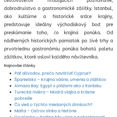
cestovateľov hľadajúcich poznávanie,
dobrodružstvo a gastronomické zážitky. Istanbul,
ako kultúrne a historické srdce krajiny,
predstavuje ideálny východiskový bod pre
preskúmanie toho, čo krajina ponúka. Od
nádherných historických pamiatok po živé trhy a
prvotriednu gastronómiu ponúka bohatú paletu
zážitkov, ktoré osloví každého návštevníka.
Najnovšie články
Päť dôvodov, prečo navštíviť Cyprus?
Španielsko – Krajina vášne, umenia a zážitkov
Almaza Bay: Egypt s plážami ako z Karibiku
Turecká riviéra – Modrá vlajka a krásne
pobrežie
Čo vieš o týchto miešaných drinkoch?
Malta – Ostrov slnka a histórie