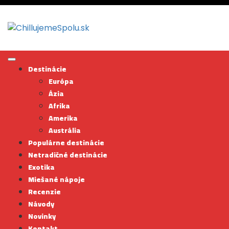
Skip
to
content
Destinácie
Európa
Ázia
Afrika
Amerika
Austrália
Populárne destinácie
Netradičné destinácie
Exotika
Miešané nápoje
Recenzie
Návody
Novinky
Kontakt