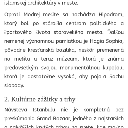
islamskej architektúry v meste.
Oproti Modrej mešite sa nachádza Hipodrom,
ktorý bol po stáročia centrom politického a
športového života starovekého mesta. Ďalšou
nemenej významnou pamiatkou je Hagia Sophia,
pôvodne kresťanská bazilika, neskôr premenená
na mešitu a teraz múzeum, ktorá je známa
predovšetkým svojou monumentálnou kupolou,
ktorá je dostatočne vysoká, aby pojala Sochu
slobody.
2. Kultúrne zážitky a trhy
Návšteva Istanbulu nie je kompletná bez
preskúmania Grand Bazaar, jedného z najstarších
a najväčších krytých trhov na svete, kde možno