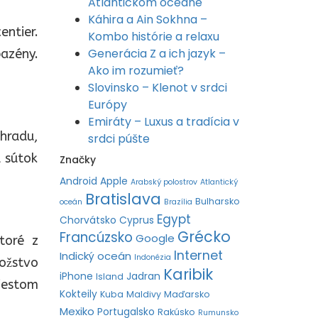
Atlantickom oceáne
Káhira a Ain Sokhna –
entier.
Kombo histórie a relaxu
Generácia Z a ich jazyk –
bazény.
Ako im rozumieť?
Slovinsko – Klenot v srdci
Európy
Emiráty – Luxus a tradícia v
 hradu,
srdci púšte
a sútok
Značky
Android
Apple
Arabský polostrov
Atlantický
Bratislava
Bulharsko
oceán
Brazília
Egypt
Chorvátsko
Cyprus
Grécko
Francúzsko
Google
toré z
Internet
Indický oceán
Indonézia
ožstvo
Karibik
iPhone
Jadran
Island
miestom
Kokteily
Kuba
Maldivy
Maďarsko
Mexiko
Portugalsko
Rakúsko
Rumunsko