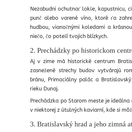
Nezabudni ochutnať lokše, kapustnicu, ci
punč alebo varené víno, ktoré ťa zahr
hudbou, vianočnými koledami a krásnou 
niečo, čo poteší tvojich blízkych.
2. Prechádzky po historickom centr
Aj v zime má historické centrum Brati
zasnežené strechy budov vytvárajú ro
bránu, Primaciálny palác a Bratislavsk
rieku Dunaj.
Prechádzka po Starom meste je ideálna na
v niektorej z útulných kaviarní, kde si m
3. Bratislavský hrad a jeho zimná 