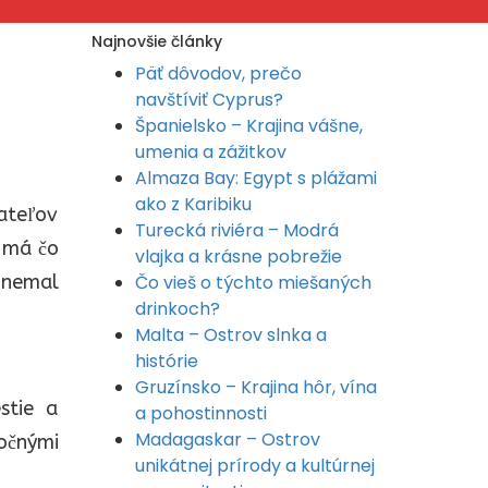
Najnovšie články
Päť dôvodov, prečo
navštíviť Cyprus?
Španielsko – Krajina vášne,
umenia a zážitkov
Almaza Bay: Egypt s plážami
ako z Karibiku
vateľov
Turecká riviéra – Modrá
a má čo
vlajka a krásne pobrežie
 nemal
Čo vieš o týchto miešaných
drinkoch?
Malta – Ostrov slnka a
histórie
Gruzínsko – Krajina hôr, vína
stie a
a pohostinnosti
Madagaskar – Ostrov
očnými
unikátnej prírody a kultúrnej