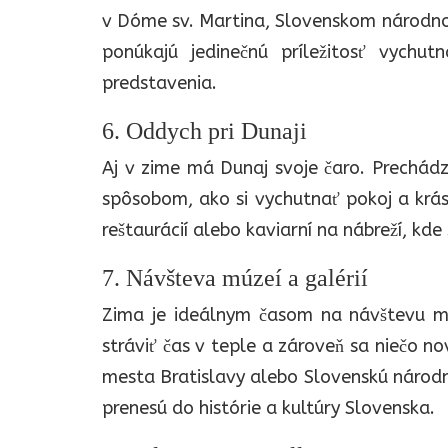
v Dóme sv. Martina, Slovenskom národnom
ponúkajú jedinečnú príležitosť vychut
predstavenia.
6. Oddych pri Dunaji
Aj v zime má Dunaj svoje čaro. Prechád
spôsobom, ako si vychutnať pokoj a krásu
reštaurácií alebo kaviarní na nábreží, kd
7. Návšteva múzeí a galérií
Zima je ideálnym časom na návštevu mú
stráviť čas v teple a zároveň sa niečo
mesta Bratislavy alebo Slovenskú národnú
prenesú do histórie a kultúry Slovenska.