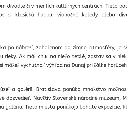
 divadle či v menších kultúrnych centrách. Tieto po
nať si klasickú hudbu, vianočné koledy alebo div
zka po nábreží, zahalenom do zimnej atmosféry, je s
 rieky. Ak máš chuť na niečo teplé, zastav sa v niek
e si môžeš vychutnať výhľad na Dunaj pri šálke horúceh
zeí a galérií. Bratislava ponúka množstvo možnost
 nové dozvedieť. Navštív Slovenské národné múzeum, 
 galériu. Tieto miesta ponúkajú bohaté expozície, k