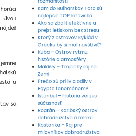
rozmanitosti
Kam do Bulharska? Toto sú
 horúci
najlepšie TOP letoviská
 živou
Ako sa zbaliť efektívne a
nájdeš
prejsť letiskom bez stresu
Ktorý z ostrovov Kyklád v
Grécku by si mal navštíviť?
Kuba – Ostrov rytmu,
histórie a atmosféry
 jemne
Maldivy – Tropický raj na
halskú
Zemi
Prečo sú príliv a odliv v
esto a
Egypte fenoménom?
Istanbul – História verzus
súčasnosť
stav sa
Roatán – Karibský ostrov
dobrodružstva a relaxu
Kostarika – Raj pre
milovníkov dobrodružstva