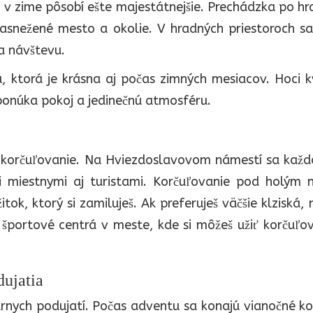
 v zime pôsobí ešte majestátnejšie. Prechádzka po 
zasnežené mesto a okolie. V hradných priestoroch sa
za návštevu.
, ktorá je krásna aj počas zimných mesiacov. Hoci 
ponúka pokoj a jedinečnú atmosféru.
a korčuľovanie. Na Hviezdoslavovom námestí sa každ
zi miestnymi aj turistami. Korčuľovanie pod holým 
ok, ktorý si zamiluješ. Ak preferuješ väčšie klziská, 
športové centrá v meste, kde si môžeš užiť korčuľo
dujatia
úrnych podujatí. Počas adventu sa konajú vianočné k