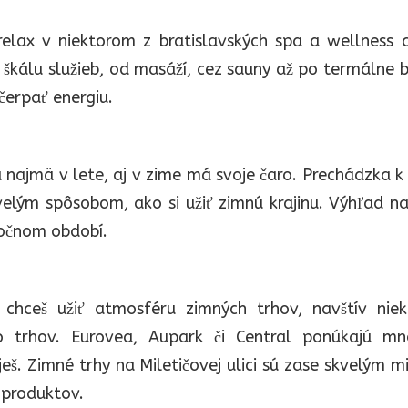
elax v niektorom z bratislavských spa a wellness c
 škálu služieb, od masáží, cez sauny až po termálne 
čerpať energiu.
 najmä v lete, aj v zime má svoje čaro. Prechádzka k
elým spôsobom, ako si užiť zimnú krajinu. Výhľad n
očnom období.
 chceš užiť atmosféru zimných trhov, navštív niek
bo trhov. Eurovea, Aupark či Central ponúkajú mn
eš. Zimné trhy na Miletičovej ulici sú zase skvelým 
 produktov.