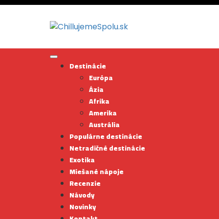
Skip
to
content
Destinácie
Európa
Ázia
Afrika
Amerika
Austrália
Populárne destinácie
Netradičné destinácie
Exotika
Miešané nápoje
Recenzie
Návody
Novinky
Kontakt