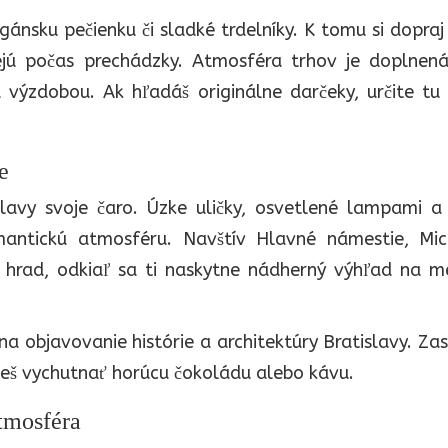
gánsku pečienku či sladké trdelníky. K tomu si dopraj
ejú počas prechádzky. Atmosféra trhov je doplnená
výzdobou. Ak hľadáš originálne darčeky, určite tu 
e
slavy svoje čaro. Úzke uličky, osvetlené lampami a
mantickú atmosféru. Navštív Hlavné námestie, Mic
ý hrad, odkiaľ sa ti naskytne nádherný výhľad na m
 objavovanie histórie a architektúry Bratislavy. Za
ôžeš vychutnať horúcu čokoládu alebo kávu.
atmosféra