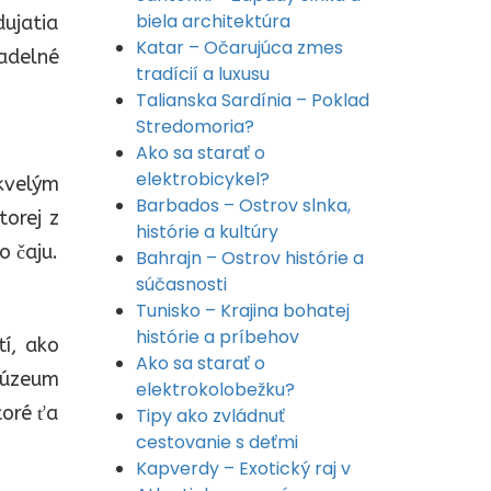
biela architektúra
dujatia
Katar – Očarujúca zmes
adelné
tradícií a luxusu
Talianska Sardínia – Poklad
Stredomoria?
Ako sa starať o
elektrobicykel?
kvelým
Barbados – Ostrov slnka,
torej z
histórie a kultúry
o čaju.
Bahrajn – Ostrov histórie a
súčasnosti
Tunisko – Krajina bohatej
histórie a príbehov
í, ako
Ako sa starať o
Múzeum
elektrokolobežku?
toré ťa
Tipy ako zvládnuť
cestovanie s deťmi
Kapverdy – Exotický raj v