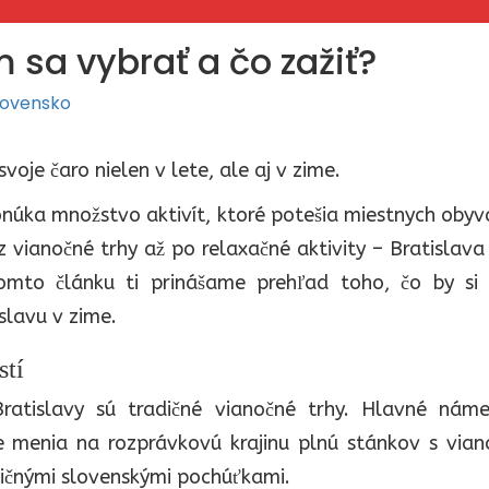
 sa vybrať a čo zažiť?
lovensko
oje čaro nielen v lete, ale aj v zime.
núka množstvo aktivít, ktoré potešia miestnych oby
ez vianočné trhy až po relaxačné aktivity – Bratislav
omto článku ti prinášame prehľad toho, čo by si
slavu v zime.
stí
Bratislavy sú tradičné vianočné trhy. Hlavné náme
 menia na rozprávkovú krajinu plnú stánkov s vian
ičnými slovenskými pochúťkami.