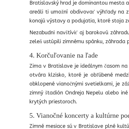
Bratislavský hrad je dominantou mesta a
areáli ti umožní obdivovať výhľady na 
konajú výstavy a podujatia, ktoré stoja 
Nezabudni navštíviť aj barokovú záhradu
zeleň ustúpili zimnému spánku, záhrada 
4. Korčuľovanie na ľade
Zima v Bratislave je ideálnym časom n
otvára klzisko, ktoré je obľúbené med
obklopené vianočnými svetielkami, je zážit
zimný štadión Ondreja Nepelu alebo iné 
krytých priestoroch.
5. Vianočné koncerty a kultúrne po
Zimné mesiace sú v Bratislave plné kult