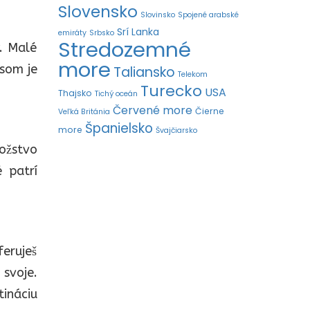
Slovensko
Slovinsko
Spojené arabské
Srí Lanka
emiráty
Srbsko
Stredozemné
y. Malé
more
esom je
Taliansko
Telekom
Turecko
USA
Thajsko
Tichý oceán
Červené more
Čierne
Veľká Británia
Španielsko
more
Švajčiarsko
ožstvo
 patrí
eruješ
 svoje.
tináciu