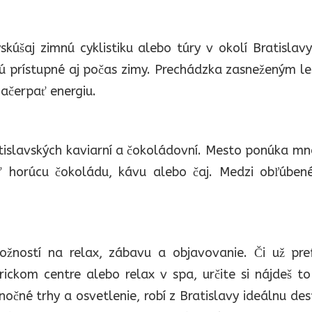
kúšaj zimnú cyklistiku alebo túry v okolí Bratislav
ú prístupné aj počas zimy. Prechádzka zasneženým l
načerpať energiu.
tislavských kaviarní a čokoládovní. Mesto ponúka mn
ť horúcu čokoládu, kávu alebo čaj. Medzi obľúbené
ností na relax, zábavu a objavovanie. Či už pref
ickom centre alebo relax v spa, určite si nájdeš to
né trhy a osvetlenie, robí z Bratislavy ideálnu des