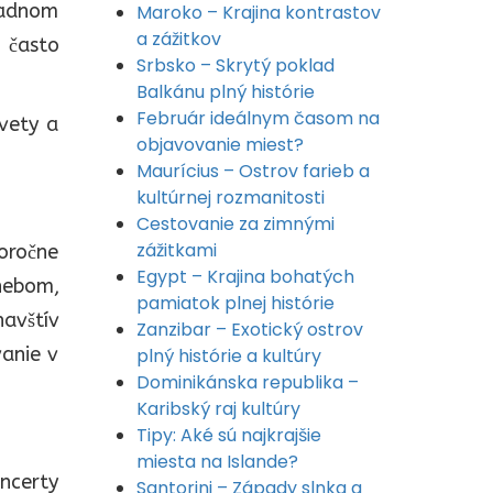
hradnom
Maroko – Krajina kontrastov
a zážitkov
 často
Srbsko – Skrytý poklad
Balkánu plný histórie
Február ideálnym časom na
kvety a
objavovanie miest?
Maurícius – Ostrov farieb a
kultúrnej rozmanitosti
Cestovanie za zimnými
zážitkami
oročne
Egypt – Krajina bohatých
nebom,
pamiatok plnej histórie
navštív
Zanzibar – Exotický ostrov
vanie v
plný histórie a kultúry
Dominikánska republika –
Karibský raj kultúry
Tipy: Aké sú najkrajšie
miesta na Islande?
oncerty
Santorini – Západy slnka a