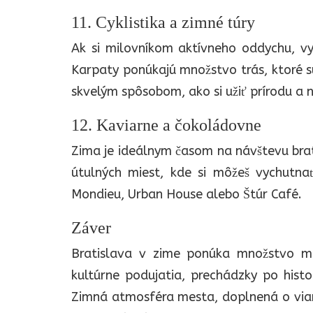
11. Cyklistika a zimné túry
Ak si milovníkom aktívneho oddychu, vys
Karpaty ponúkajú množstvo trás, ktoré s
skvelým spôsobom, ako si užiť prírodu a 
12. Kaviarne a čokoládovne
Zima je ideálnym časom na návštevu bra
útulných miest, kde si môžeš vychutna
Mondieu, Urban House alebo Štúr Café.
Záver
Bratislava v zime ponúka množstvo mož
kultúrne podujatia, prechádzky po histor
Zimná atmosféra mesta, doplnená o vianoč