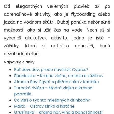
Od elegantných večerných plavieb až po
adrenalínové aktivity, ako je flyboarding alebo
jazda na vodnom skútri, Dubaj ponúka nekonečné
možnosti, ako si užiť čas na vode. Nech už si
vyberieš akúkoľvek aktivitu, jedno je isté –
zážitky, ktoré si odtiaľto odnesieš, budú
nezabudnuteľné.
Najnovšie články
Päť dôvodov, prečo navštíviť Cyprus?
Španielsko – Krajina vášne, umenia a zážitkov
Almaza Bay: Egypt s plážami ako z Karibiku
Turecká riviéra – Modrá vlajka a krásne
pobrežie
Čo vieš o týchto miešaných drinkoch?
Malta – Ostrov slnka a histórie
Gruzínsko – Krajina hôr, vína a pohostinnosti