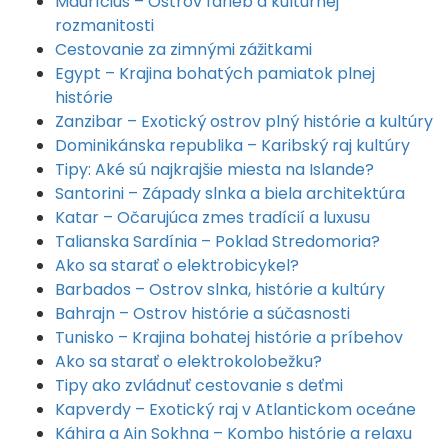
Maurícius – Ostrov farieb a kultúrnej
rozmanitosti
Cestovanie za zimnými zážitkami
Egypt – Krajina bohatých pamiatok plnej
histórie
Zanzibar – Exotický ostrov plný histórie a kultúry
Dominikánska republika – Karibský raj kultúry
Tipy: Aké sú najkrajšie miesta na Islande?
Santorini – Západy slnka a biela architektúra
Katar – Očarujúca zmes tradícií a luxusu
Talianska Sardínia – Poklad Stredomoria?
Ako sa starať o elektrobicykel?
Barbados – Ostrov slnka, histórie a kultúry
Bahrajn – Ostrov histórie a súčasnosti
Tunisko – Krajina bohatej histórie a príbehov
Ako sa starať o elektrokolobežku?
Tipy ako zvládnuť cestovanie s deťmi
Kapverdy – Exotický raj v Atlantickom oceáne
Káhira a Ain Sokhna – Kombo histórie a relaxu