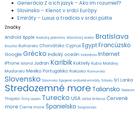
Generácia Z a ich jazyk – Ako im rozumieť?
Slovinsko – Klenot v srdci Európy
Emiráty – Luxus a tradícia v srdci púšte
Značky
Bratislava
Android
Apple
Arabský polostrov
Atlantický oceán
Francúzsko
Egypt
Chorvátsko
Cyprus
Bulharsko
Brazília
Grécko
Internet
Google
Indický oceán
Indonézia
Karibik
iPhone
Jadran
Kokteily
Island
Kuba
Maldivy
Mexiko
Portugalsko
Maďarsko
Rakúsko
Rumunsko
Slovensko
Srí Lanka
Slovinsko
Spojené arabské emiráty
Srbsko
Stredozemné more
Taliansko
Telekom
Turecko
USA
Červené
Thajsko
Tichý oceán
Veľká Británia
Španielsko
more
Čierne more
Švajčiarsko